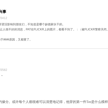
兴事
/3412
毒，希望没影响到朋友们，不知道是哪个缺德家伙干的。
让人很不好的消息，PAT在FLICKR上的图片，都看不到了。：（被FLICKR警察关
由于种种原因，又都黄了。
/3582
。
"
的缘分。或许每个人都很难可以清楚地记得，他穿的第一件
Tee
是什么模样