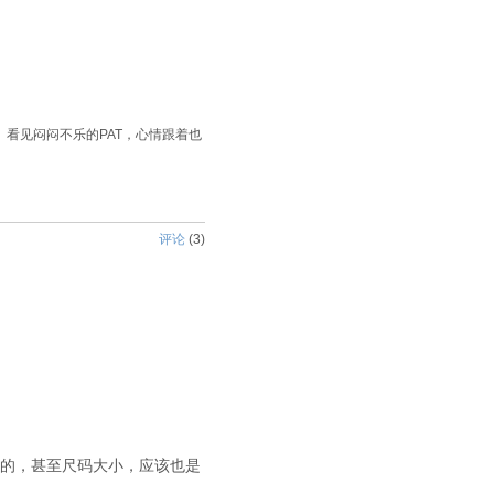
闭。看见闷闷不乐的PAT，心情跟着也
评论
(
3
)
的，甚至尺码大小，应该也是