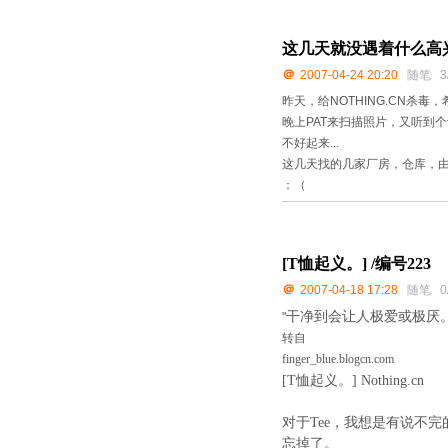
这几天就没遇着什么高
＠
2007-04-24 20:20
随笔
3
昨天，给NOTHING.CN杀
晚上PAT来扫描照片，又听到个
不好起来...
这几天找的几家厂房，仓库，
：（
[T恤起义。] /编号223
＠
2007-04-18 17:28
随笔
0
干净到会让人极爱或极厌
"
转自
finger_blue.blogcn.com
[T
恤起义。
] Nothing.cn
对于
Tee
，我想是有说不完
忘掉了。