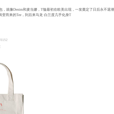
包，就像
Denim
和麦当娜，
T
恤最初在欧美出现，一发奠定了日后永不退
演变而来的
Tee
，到后来马龙
·
白兰度几乎化身
T
/3152
案