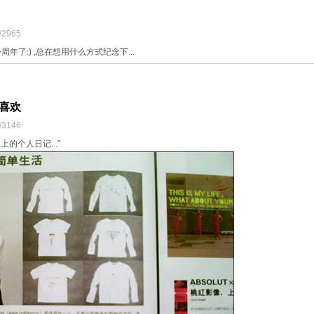
/2965
一周年了:) ,总在想用什么方式纪念下...
很喜欢
/3146
上的个人日记...”