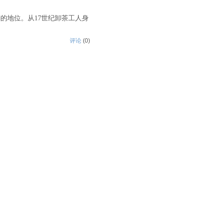
潮的地位。从
17
世纪卸茶工人身
评论
(
0
)